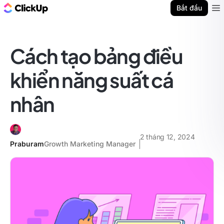
ClickUp Blog
Bắt đầu
Ope
Cách tạo bảng điều
khiển năng suất cá
nhân
2 tháng 12, 2024
Praburam
Growth Marketing Manager