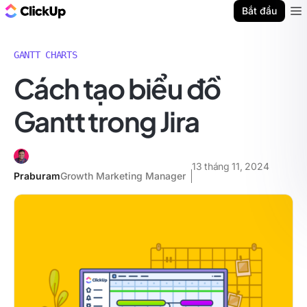
ClickUp Blog
Bắt đầu
Ope
GANTT CHARTS
Cách tạo biểu đồ
Gantt trong Jira
13 tháng 11, 2024
Praburam
Growth Marketing Manager