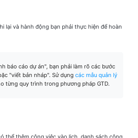
i lại và hành động bạn phải thực hiện để hoàn
nh báo cáo dự án", bạn phải làm rõ các bước
hoặc "viết bản nháp". Sử dụng
các mẫu quản lý
o từng quy trình trong phương pháp GTD.
 có thể thêm công việc vào lịch, danh sách công