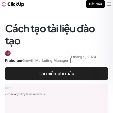
ClickUp Blog
Bắt đầu
Ope
Cách tạo tài liệu đào
tạo
1 tháng 9, 2024
Praburam
Growth Marketing Manager
Tải miễn phí mẫu