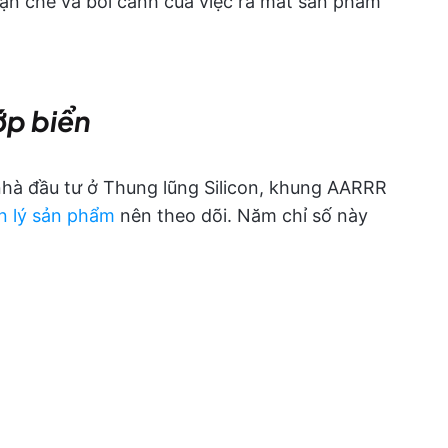
hạn chế và bối cảnh của việc ra mắt sản phẩm
p biển
nhà đầu tư ở Thung lũng Silicon, khung AARRR
n lý sản phẩm
nên theo dõi. Năm chỉ số này