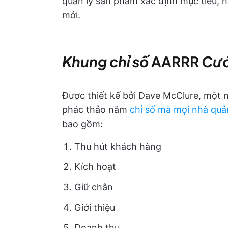
quản lý sản phẩm xác định mục tiêu, 
mới.
Khung chỉ số
AARRR
Cướ
Được thiết kế bởi Dave McClure, một 
phác thảo năm
chỉ số mà mọi nhà quả
bao gồm:
Thu hút khách hàng
Kích hoạt
Giữ chân
Giới thiệu
Doanh thu