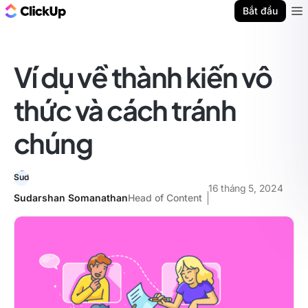
ClickUp Blog
Bắt đầu
Ope
Ví dụ về thành kiến vô
thức và cách tránh
chúng
16 tháng 5, 2024
Sudarshan Somanathan
Head of Content