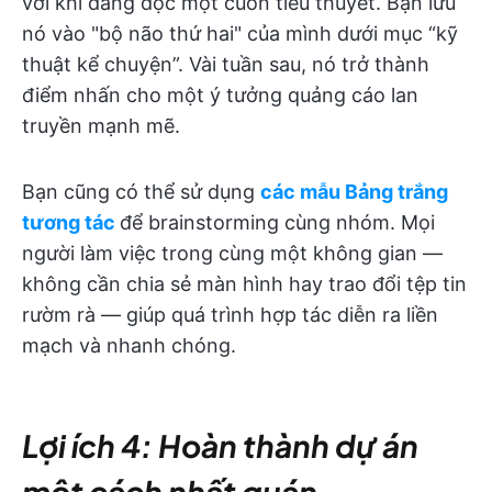
vời khi đang đọc một cuốn tiểu thuyết. Bạn lưu
nó vào "bộ não thứ hai" của mình dưới mục “kỹ
thuật kể chuyện”. Vài tuần sau, nó trở thành
điểm nhấn cho một ý tưởng quảng cáo lan
truyền mạnh mẽ.
Bạn cũng có thể sử dụng
các mẫu Bảng trắng
tương tác
để brainstorming cùng nhóm. Mọi
người làm việc trong cùng một không gian —
không cần chia sẻ màn hình hay trao đổi tệp tin
rườm rà — giúp quá trình hợp tác diễn ra liền
mạch và nhanh chóng.
Lợi ích 4: Hoàn thành dự án
một cách nhất quán