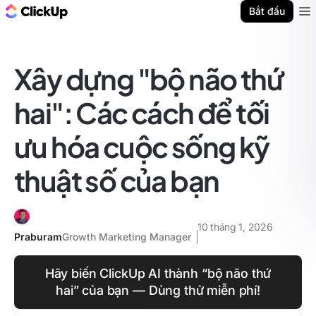
ClickUp Blog
Bắt đầu
Ope
Xây dựng "bộ não thứ
hai": Các cách để tối
ưu hóa cuộc sống kỹ
thuật số của bạn
10 tháng 1, 2026
Praburam
Growth Marketing Manager
Hãy biến ClickUp AI thành “bộ não thứ
hai” của bạn — Dùng thử miễn phí!