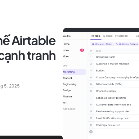
hế Airtable
 cạnh tranh
ng 5, 2025