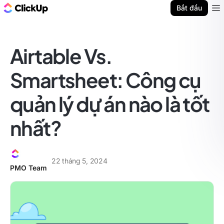
ClickUp Blog
Bắt đầu
Ope
Airtable Vs.
Smartsheet: Công cụ
quản lý dự án nào là tốt
nhất?
22 tháng 5, 2024
PMO Team