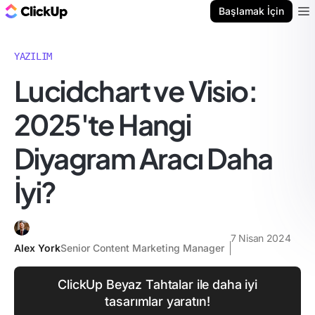
ClickUp Blog
Başlamak İçin
Ope
YAZILIM
Lucidchart ve Visio:
2025'te Hangi
Diyagram Aracı Daha
İyi?
7 Nisan 2024
Alex York
Senior Content Marketing Manager
ClickUp Beyaz Tahtalar ile daha iyi
tasarımlar yaratın!