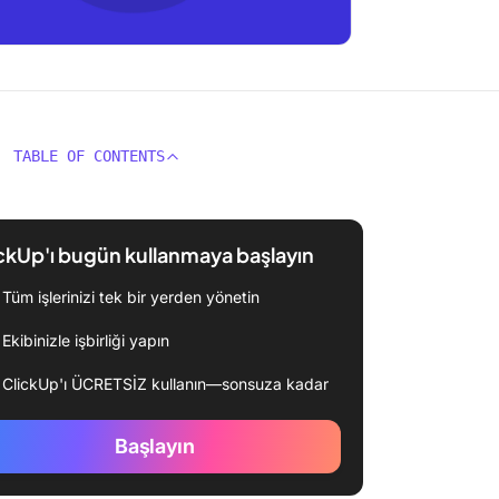
TABLE OF CONTENTS
ckUp'ı bugün kullanmaya başlayın
Tüm işlerinizi tek bir yerden yönetin
Ekibinizle işbirliği yapın
ClickUp'ı ÜCRETSİZ kullanın—sonsuza kadar
Başlayın