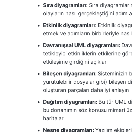
Sıra diyagramları
: Sıra diyagramlar
olayların nasıl gerçekleştiğini adım 
Etkinlik diyagramları
: Etkinlik diya
etmek ve adımların birbirleriyle nası
Davranışsal UML diyagramları:
Davr
tetikleyici etkinliklerin etkilerine g
etkileşime girdiğini açıklar
Bileşen diyagramları:
Sisteminizin b
yürütülebilir dosyalar gibi) bileşen d
oluşturan parçaları daha iyi anlayın
Dağıtım diyagramları:
Bu tür UML di
bu donanımın söz konusu mimari üzeri
haritalar
Nesne diyagramları:
Yazılım ekipler