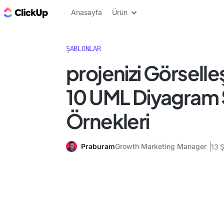
ClickUp Blog
Anasayfa
Ürün
ŞABLONLAR
projenizi Görselle
10 UML Diyagram 
Örnekleri
Praburam
Growth Marketing Manager
13 