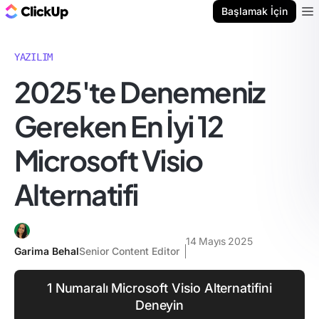
ClickUp Blog
Başlamak İçin
Ope
YAZILIM
2025'te Denemeniz
Gereken En İyi 12
Microsoft Visio
Alternatifi
14 Mayıs 2025
Garima Behal
Senior Content Editor
1 Numaralı Microsoft Visio Alternatifini
Deneyin