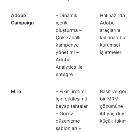
Adobe
– Dinamik
Halihazırda
Campaign
içerik
Adobe
oluşturma –
araçlarını
Çok kanallı
kullanan büyü
kampanya
kurumsal
yönetimi –
işletmeler
Adobe
Analytics ile
entegre
Miro
– Fikir üretimi
Basit ve görse
için etkileşimli
bir MRM
beyaz tahtalar
çözümüne
– Görev
ihtiyaç duyan
düzenleme
küçük takımla
şablonları –