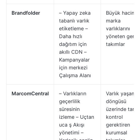
Brandfolder
– Yapay zeka
Büyük hacimli
tabanlı varlık
marka
etiketleme –
varlıklarını
Daha hızlı
yöneten geniş
dağıtım için
takımlar
akıllı CDN –
Kampanyalar
için merkezi
Çalışma Alanı
MarcomCentral
– Varlıkların
Varlık yaşam
geçerlilik
döngüsü
süresinin
üzerinde tam
izleme – Uçtan
kontrol
uca ş Akışı
gerektiren
yönetimi –
kurumsal