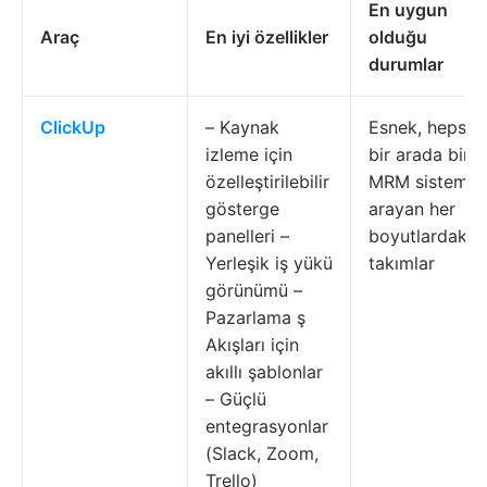
En uygun
Araç
En iyi özellikler
olduğu
durumlar
ClickUp
– Kaynak
Esnek, hepsi
izleme için
bir arada bir
özelleştirilebilir
MRM sistemi
gösterge
arayan her
panelleri –
boyutlardaki
Yerleşik iş yükü
takımlar
görünümü –
Pazarlama ş
Akışları için
akıllı şablonlar
– Güçlü
entegrasyonlar
(Slack, Zoom,
Trello)