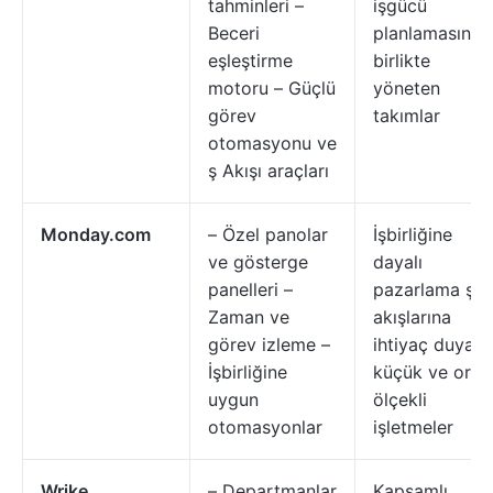
tahminleri –
işgücü
Beceri
planlamasını
eşleştirme
birlikte
motoru – Güçlü
yöneten
görev
takımlar
otomasyonu ve
ş Akışı araçları
Monday.com
– Özel panolar
İşbirliğine
ve gösterge
dayalı
panelleri –
pazarlama ş
Zaman ve
akışlarına
görev izleme –
ihtiyaç duyan
İşbirliğine
küçük ve orta
uygun
ölçekli
otomasyonlar
işletmeler
Wrike
– Departmanlar
Kapsamlı