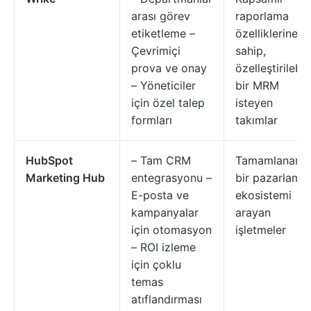
arası görev
raporlama
etiketleme –
özelliklerine
Çevrimiçi
sahip,
prova ve onay
özelleştirilebili
– Yöneticiler
bir MRM
için özel talep
isteyen
formları
takımlar
HubSpot
– Tam CRM
Tamamlanan
Marketing Hub
entegrasyonu –
bir pazarlama
E-posta ve
ekosistemi
kampanyalar
arayan
için otomasyon
işletmeler
– ROI izleme
için çoklu
temas
atıflandırması