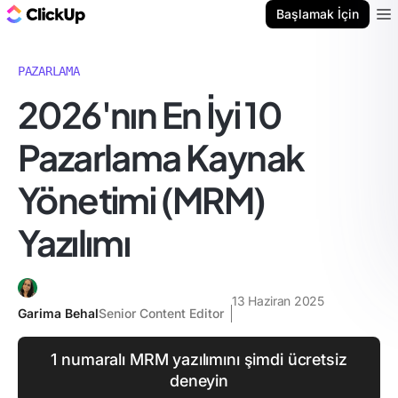
ClickUp Blog
Başlamak İçin
Ope
PAZARLAMA
2026'nın En İyi 10
Pazarlama Kaynak
Yönetimi (MRM)
Yazılımı
13 Haziran 2025
Garima Behal
Senior Content Editor
1 numaralı MRM yazılımını şimdi ücretsiz
deneyin