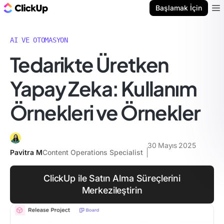
ClickUp Blog
Başlamak İçin
Ope
AI VE OTOMASYON
Tedarikte Üretken
Yapay Zeka: Kullanım
Örnekleri ve Örnekler
30 Mayıs 2025
Pavitra M
Content Operations Specialist
ClickUp ile Satın Alma Süreçlerini
Merkezileştirin