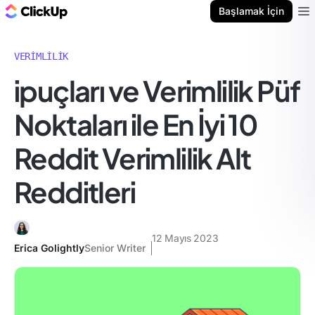
ClickUp Blog
Başlamak İçin
Ope
VERIMLILIK
i̇puçları ve Verimlilik Püf
Noktaları ile En İyi 10
Reddit Verimlilik Alt
Redditleri
12 Mayıs 2023
Erica Golightly
Senior Writer