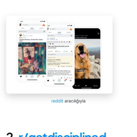
reddit
aracılığıyla
2.
r/getdisciplined