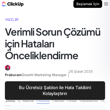
ClickUp Blog
Başlamak İçin
Ope
YAZILIM
Verimli Sorun Çözümü
için Hataları
Önceliklendirme
26 Şubat 2025
Praburam
Growth Marketing Manager
Bu Ücretsiz Şablon ile Hata Takibini
Kolaylaştırın