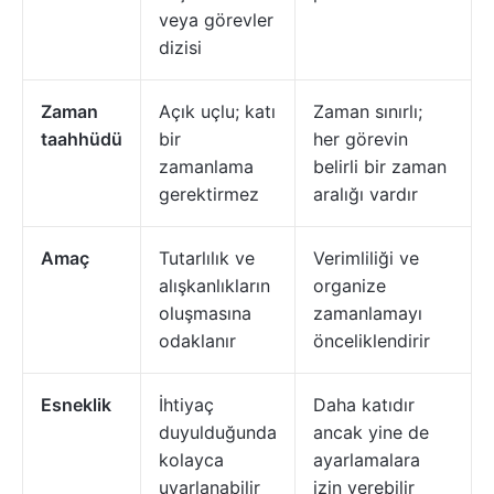
veya görevler
dizisi
Zaman
Açık uçlu; katı
Zaman sınırlı;
taahhüdü
bir
her görevin
zamanlama
belirli bir zaman
gerektirmez
aralığı vardır
Amaç
Tutarlılık ve
Verimliliği ve
alışkanlıkların
organize
oluşmasına
zamanlamayı
odaklanır
önceliklendirir
Esneklik
İhtiyaç
Daha katıdır
duyulduğunda
ancak yine de
kolayca
ayarlamalara
uyarlanabilir
izin verebilir