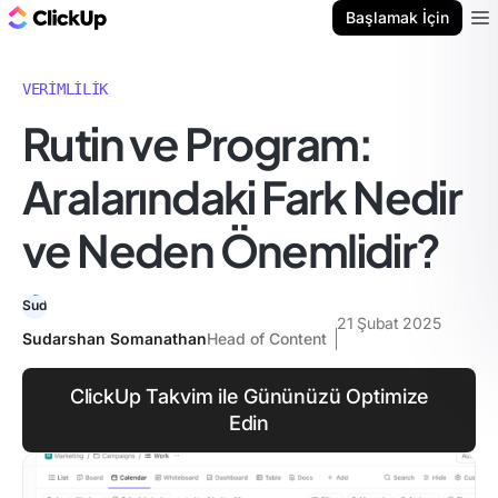
ClickUp Blog
Başlamak İçin
Ope
VERIMLILIK
Rutin ve Program:
Aralarındaki Fark Nedir
ve Neden Önemlidir?
21 Şubat 2025
Sudarshan Somanathan
Head of Content
ClickUp Takvim ile Gününüzü Optimize
Edin