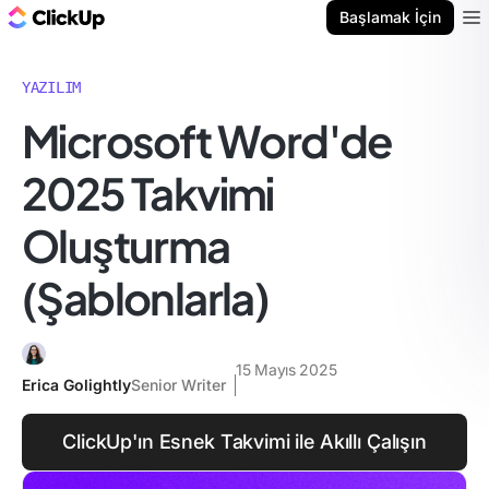
ClickUp Blog
Başlamak İçin
Ope
YAZILIM
Microsoft Word'de
2025 Takvimi
Oluşturma
(Şablonlarla)
15 Mayıs 2025
Erica Golightly
Senior Writer
ClickUp'ın Esnek Takvimi ile Akıllı Çalışın