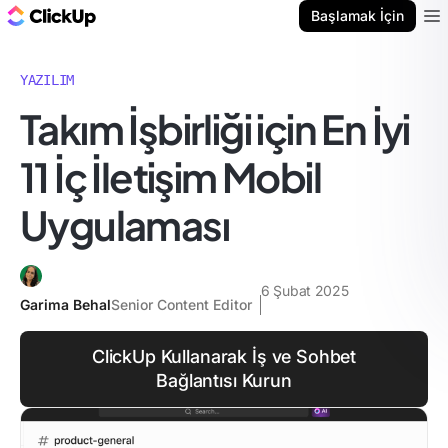
ClickUp Blog
Başlamak İçin
Ope
YAZILIM
Takım İşbirliği için En İyi
11 İç İletişim Mobil
Uygulaması
6 Şubat 2025
Garima Behal
Senior Content Editor
ClickUp Kullanarak İş ve Sohbet
Bağlantısı Kurun