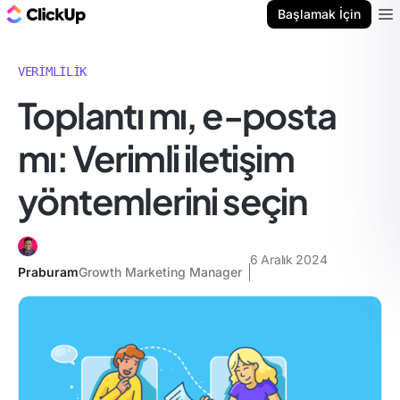
ClickUp Blog
Başlamak İçin
Ope
VERIMLILIK
Toplantı mı, e-posta
mı: Verimli iletişim
yöntemlerini seçin
6 Aralık 2024
Praburam
Growth Marketing Manager