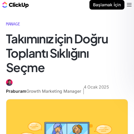
ClickUp Blog
Başlamak İçin
Ope
MANAGE
Takımınız için Doğru
Toplantı Sıklığını
Seçme
4 Ocak 2025
Praburam
Growth Marketing Manager