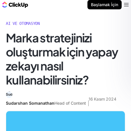
ClickUp Blog
Başlamak İçin
Ope
AI VE OTOMASYON
Marka stratejinizi
oluşturmak için yapay
zekayı nasıl
kullanabilirsiniz?
16 Kasım 2024
Sudarshan Somanathan
Head of Content