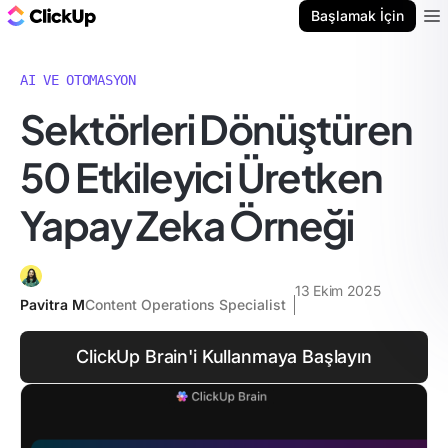
ClickUp Blog
Başlamak İçin
Ope
AI VE OTOMASYON
Sektörleri Dönüştüren
50 Etkileyici Üretken
Yapay Zeka Örneği
13 Ekim 2025
Pavitra M
Content Operations Specialist
ClickUp Brain'i Kullanmaya Başlayın