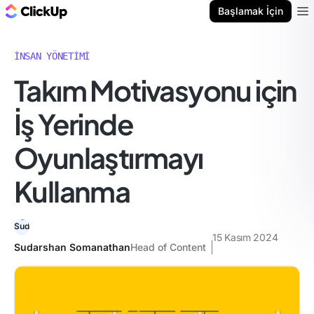
ClickUp Blog
Başlamak İçin
Ope
İNSAN YÖNETIMI
Takım Motivasyonu için
İş Yerinde
Oyunlaştırmayı
Kullanma
15 Kasım 2024
Sudarshan Somanathan
Head of Content