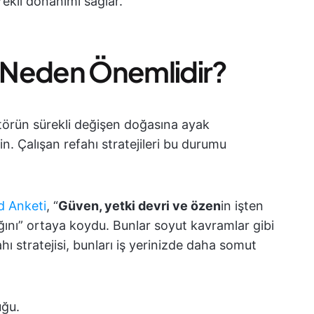
kli donanımı sağlar.
ı Neden Önemlidir?
sektörün sürekli değişen doğasına ayak
in. Çalışan refahı stratejileri bu durumu
 Anketi
, “
Güven, yetki devri ve özen
in işten
ığını” ortaya koydu. Bunlar soyut kavramlar gibi
ahı stratejisi, bunları iş yerinizde daha somut
uğu.