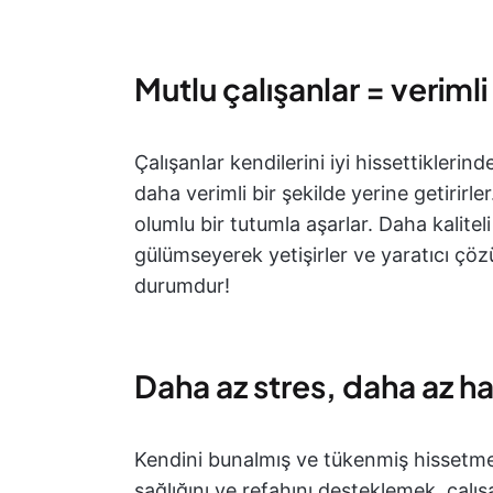
Mutlu çalışanlar = verimli
Çalışanlar kendilerini iyi hissettikleri
daha verimli bir şekilde yerine getirirler
olumlu bir tutumla aşarlar. Daha kaliteli 
gülümseyerek yetişirler ve yaratıcı çözüm
durumdur!
Daha az stres, daha az has
Kendini bunalmış ve tükenmiş hissetmek,
sağlığını ve refahını desteklemek, çalış