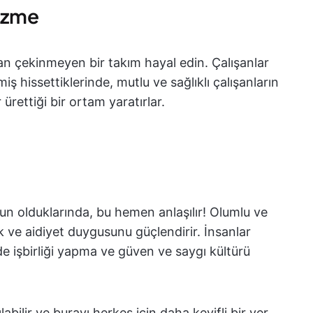
çözme
tan çekinmeyen bir takım hayal edin. Çalışanlar
iş hissettiklerinde, mutlu ve sağlıklı çalışanların
 ürettiği bir ortam yaratırlar.
nun olduklarında, bu hemen anlaşılır! Olumlu ve
uk ve aidiyet duygusunu güçlendirir. İnsanlar
ilde işbirliği yapma ve güven ve saygı kültürü
labilir ve burayı herkes için daha keyifli bir yer