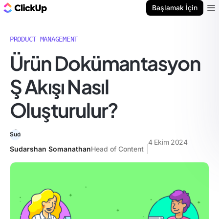
ClickUp Blog
Başlamak İçin
Ope
PRODUCT MANAGEMENT
Ürün Dokümantasyon
Ş Akışı Nasıl
Oluşturulur?
4 Ekim 2024
Sudarshan Somanathan
Head of Content