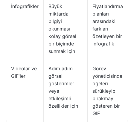
İnfografikler
Büyük
Fiyatlandırma
miktarda
planları
bilgiyi
arasındaki
okunması
farkları
kolay görsel
özetleyen bir
bir biçimde
infografik
sunmak için
Videolar ve
Adım adım
Görev
GIF'ler
görsel
yöneticisinde
gösterimler
öğeleri
veya
sürükleyip
etkileşimli
bırakmayı
özellikler için
gösteren bir
GIF