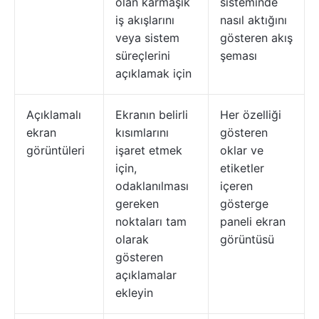
olan karmaşık
sisteminde
iş akışlarını
nasıl aktığını
veya sistem
gösteren akış
süreçlerini
şeması
açıklamak için
Açıklamalı
Ekranın belirli
Her özelliği
ekran
kısımlarını
gösteren
görüntüleri
işaret etmek
oklar ve
için,
etiketler
odaklanılması
içeren
gereken
gösterge
noktaları tam
paneli ekran
olarak
görüntüsü
gösteren
açıklamalar
ekleyin