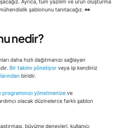
aşacağız. Ayrıca, tüm yazılım ve ürün oluşturma
10 mühendislik şablonunu tanıtacağız.
👀
nu nedir?
mları daha hızlı dağıtmanızı sağlayan
adır.
Bir takımı yönetiyor
veya işi kendiniz
çlarından
biridir.
me programınızı yönetmenize
ve
rdımcı olacak düzinelerce farklı şablon
araştırması, büyüme deneyleri, kullanıcı