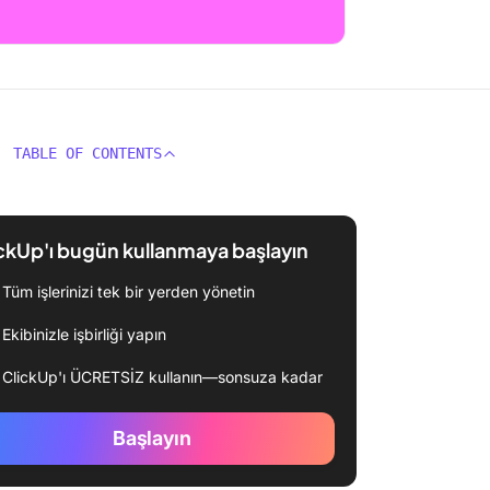
TABLE OF CONTENTS
ckUp'ı bugün kullanmaya başlayın
Tüm işlerinizi tek bir yerden yönetin
Ekibinizle işbirliği yapın
ClickUp'ı ÜCRETSİZ kullanın—sonsuza kadar
Başlayın