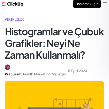
ClickUp Blog
Başlamak İçin
Ope
VERIMLILIK
Histogramlar ve Çubuk
Grafikler: Neyi Ne
Zaman Kullanmalı?
5 Eylül 2024
Praburam
Growth Marketing Manager