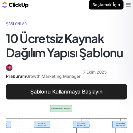
ClickUp Blog
Başlamak İçin
Ope
ŞABLONLAR
10 Ücretsiz Kaynak
Dağılım Yapısı Şablonu
7 Ekim 2025
Praburam
Growth Marketing Manager
Şablonu Kullanmaya Başlayın