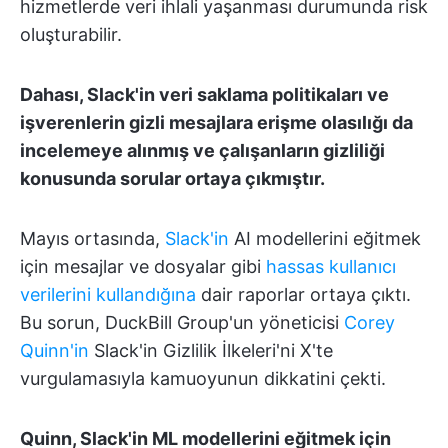
hizmetlerde veri ihlali yaşanması durumunda risk
oluşturabilir.
Dahası, Slack'in veri saklama politikaları ve
işverenlerin gizli mesajlara erişme olasılığı da
incelemeye alınmış ve çalışanların gizliliği
konusunda sorular ortaya çıkmıştır.
Mayıs ortasında,
Slack'in
AI modellerini eğitmek
için mesajlar ve dosyalar gibi
hassas kullanıcı
verilerini kullandığına
dair raporlar ortaya çıktı.
Bu sorun, DuckBill Group'un yöneticisi
Corey
Quinn'in
Slack'in Gizlilik İlkeleri'ni X'te
vurgulamasıyla kamuoyunun dikkatini çekti.
Quinn, Slack'in ML modellerini eğitmek için