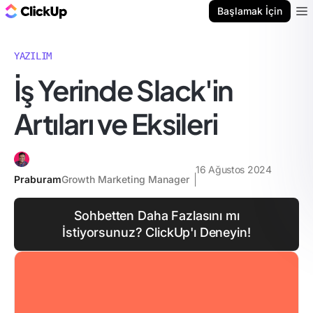
ClickUp Blog
Başlamak İçin
Ope
YAZILIM
İş Yerinde Slack'in
Artıları ve Eksileri
16 Ağustos 2024
Praburam
Growth Marketing Manager
Sohbetten Daha Fazlasını mı
İstiyorsunuz? ClickUp'ı Deneyin!