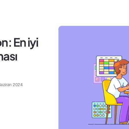
: En iyi
ması
Haziran 2024