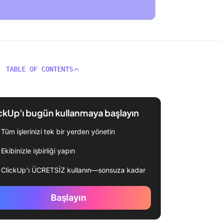
TABLE OF CONTENTS
ckUp'ı bugün kullanmaya başlayın
Tüm işlerinizi tek bir yerden yönetin
Ekibinizle işbirliği yapın
ClickUp'ı ÜCRETSİZ kullanın—sonsuza kadar
Başlayın