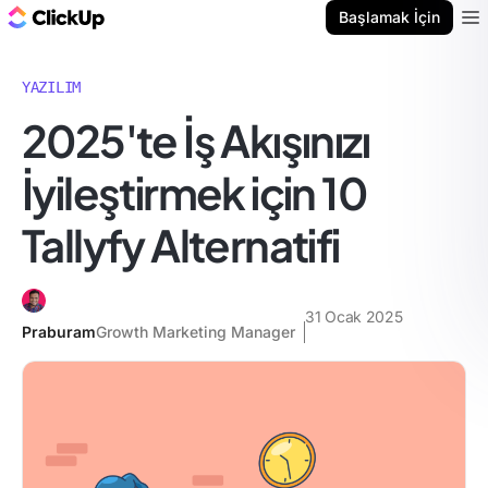
ClickUp Blog
Başlamak İçin
Ope
YAZILIM
2025'te İş Akışınızı
İyileştirmek için 10
Tallyfy Alternatifi
31 Ocak 2025
Praburam
Growth Marketing Manager