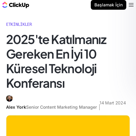
ClickUp Blog
Başlamak İçin
Ope
ETKINLIKLER
2025'te Katılmanız
Gereken En İyi 10
Küresel Teknoloji
Konferansı
14 Mart 2024
Alex York
Senior Content Marketing Manager