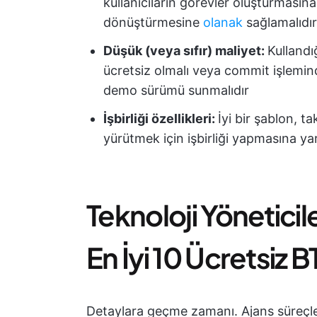
kullanıcıların görevler oluşturmasına
dönüştürmesine
olanak
sağlamalıdır
Düşük (veya sıfır) maliyet:
Kullandığ
ücretsiz olmalı veya commit işlemin
demo sürümü sunmalıdır
İşbirliği özellikleri:
İyi bir şablon, t
yürütmek için işbirliği yapmasına ya
Teknoloji Yöneticile
En İyi 10 Ücretsiz 
Detaylara geçme zamanı. Ajans süreçleri