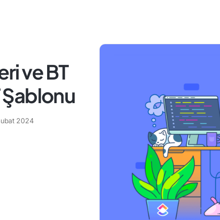
eri ve BT
BT Şablonu
Şubat 2024