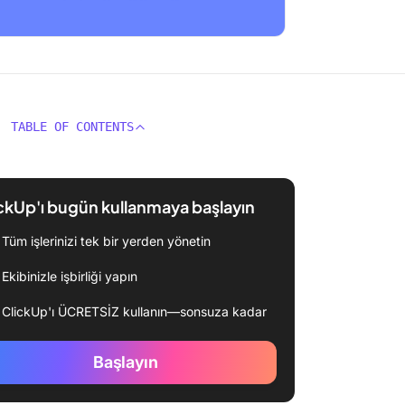
TABLE OF CONTENTS
ckUp'ı bugün kullanmaya başlayın
Tüm işlerinizi tek bir yerden yönetin
Ekibinizle işbirliği yapın
ClickUp'ı ÜCRETSİZ kullanın—sonsuza kadar
Başlayın