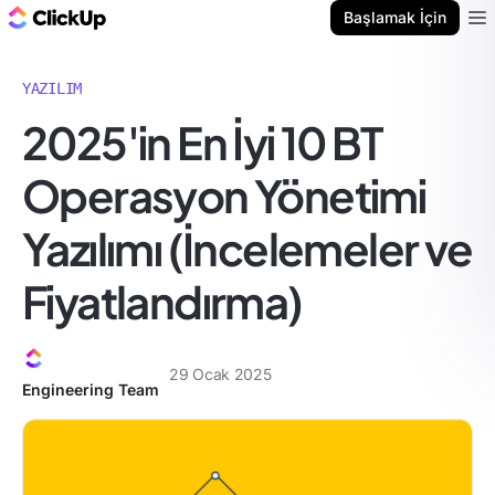
ClickUp Blog
Başlamak İçin
Ope
YAZILIM
2025'in En İyi 10 BT
Operasyon Yönetimi
Yazılımı (İncelemeler ve
Fiyatlandırma)
29 Ocak 2025
Engineering Team