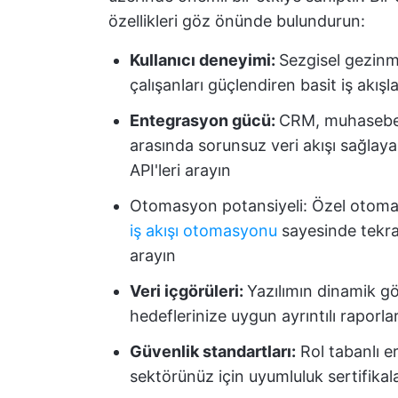
özellikleri göz önünde bulundurun:
Kullanıcı deneyimi:
Sezgisel gezinm
çalışanları güçlendiren basit iş akışl
Entegrasyon gücü:
CRM, muhasebe v
arasında sorunsuz veri akışı sağlay
API'leri arayın
Otomasyon potansiyeli: Özel otomasyon
iş akışı otomasyonu
sayesinde tekrar
arayın
Veri içgörüleri:
Yazılımın dinamik gös
hedeflerinize uygun ayrıntılı rapor
Güvenlik standartları:
Rol tabanlı e
sektörünüz için uyumluluk sertifikal