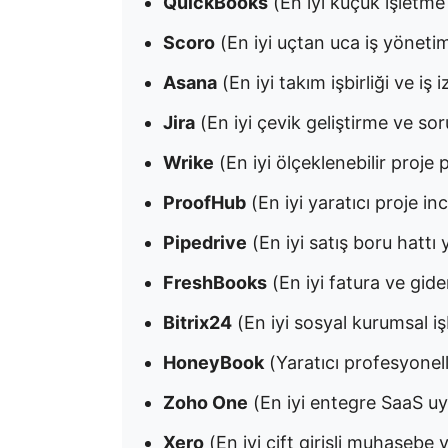
QuickBooks
(En iyi küçük işletm
Scoro
(En iyi uçtan uca iş yöneti
Asana
(En iyi takım işbirliği ve iş 
Jira
(En iyi çevik geliştirme ve so
Wrike
(En iyi ölçeklenebilir proje
ProofHub
(En iyi yaratıcı proje i
Pipedrive
(En iyi satış boru hattı
FreshBooks
(En iyi fatura ve gide
Bitrix24
(En iyi sosyal kurumsal iş
HoneyBook
(Yaratıcı profesyonell
Zoho One
(En iyi entegre SaaS uy
Xero
(En iyi çift girişli muhasebe y