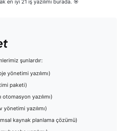
k en iyi 21 iş yazılımı burada. 🎯
et
mlerimiz şunlardır:
oje yönetimi yazılımı)
timi paketi)
ışı otomasyon yazılımı)
v yönetimi yazılımı)
urumsal kaynak planlama çözümü)