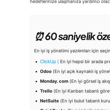
hedeflerinize ulaşmanıza yardımcı olaca
⏰ 60 saniyelik öz
En iyi iş yönetimi yazılımları için seçi
ClickUp
(
En iyi hepsi bir arada pr
Odoo
(En iyi açık kaynaklı iş yöne
Monday. com
(En iyi görsel iş ak
Trello
(En iyi Kanban tabanlı göre
NetSuite
(En iyi bulut tabanlı k