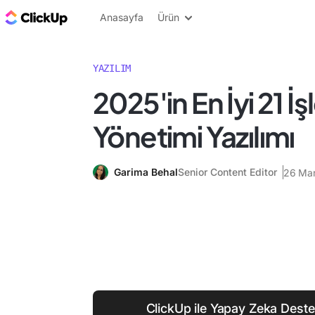
ClickUp Blog
Anasayfa
Ürün
YAZILIM
2025'in En İyi 21 İ
Yönetimi Yazılımı
Garima Behal
Senior Content Editor
26 Mar
ClickUp ile Yapay Zeka Destek