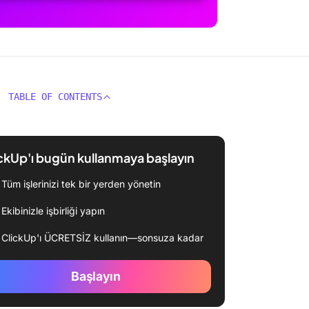
TABLE OF CONTENTS
ckUp'ı bugün kullanmaya başlayın
Tüm işlerinizi tek bir yerden yönetin
Ekibinizle işbirliği yapın
ClickUp'ı ÜCRETSİZ kullanın—sonsuza kadar
Başlayın