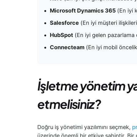
Microsoft Dynamics 365
(En iyi 
Salesforce
(En iyi müşteri ilişkile
HubSpot
(En iyi gelen pazarlama
Connecteam
(En iyi mobil öncelikli çalı
İşletme yönetim ya
etmelisiniz?
Doğru iş yönetimi yazılımını seçmek,
p
üzerinde önemli bir etkiye sahiptir. B