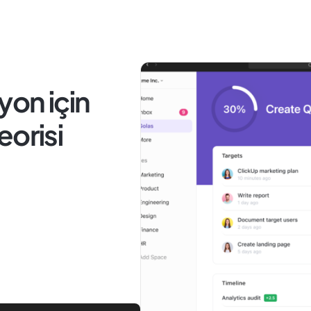
on için
eorisi