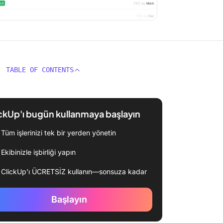
TABLE OF CONTENTS
ckUp'ı bugün kullanmaya başlayın
Tüm işlerinizi tek bir yerden yönetin
Ekibinizle işbirliği yapın
ClickUp'ı ÜCRETSİZ kullanın—sonsuza kadar
Başlayın