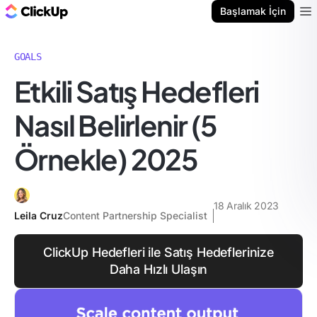
ClickUp Blog
Başlamak İçin
Ope
GOALS
Etkili Satış Hedefleri
Nasıl Belirlenir (5
Örnekle) 2025
18 Aralık 2023
Leila Cruz
Content Partnership Specialist
ClickUp Hedefleri ile Satış Hedeflerinize
Daha Hızlı Ulaşın