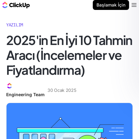
ClickUp Blog
Başlamak İçin
Ope
YAZILIM
2025'in En İyi 10 Tahmin
Aracı (İncelemeler ve
Fiyatlandırma)
30 Ocak 2025
Engineering Team