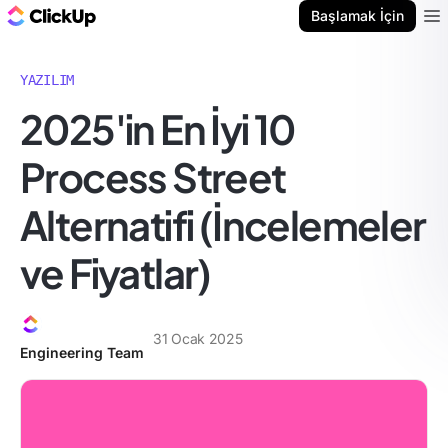
ClickUp Blog
Başlamak İçin
Ope
YAZILIM
2025'in En İyi 10
Process Street
Alternatifi (İncelemeler
ve Fiyatlar)
31 Ocak 2025
Engineering Team