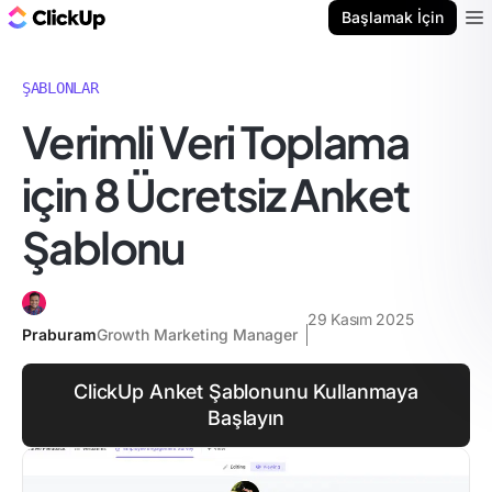
ClickUp Blog
Başlamak İçin
Ope
ŞABLONLAR
Verimli Veri Toplama
için 8 Ücretsiz Anket
Şablonu
29 Kasım 2025
Praburam
Growth Marketing Manager
ClickUp Anket Şablonunu Kullanmaya
Başlayın