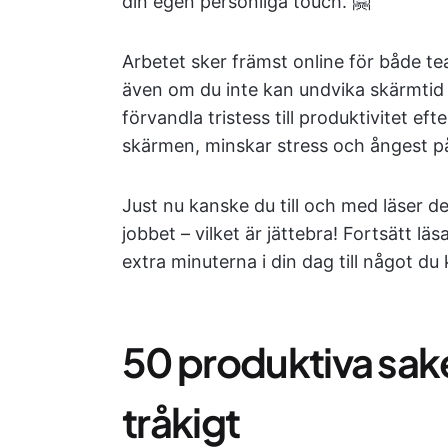
din egen personliga touch. 🤗
Arbetet sker främst online för både t
även om du inte kan undvika skärmtid he
förvandla tristess till produktivitet e
skärmen, minskar stress och ångest på 
Just nu kanske du till och med läser d
jobbet – vilket är jättebra! Fortsätt läs
extra minuterna i din dag till något du 
50 produktiva sake
tråkigt