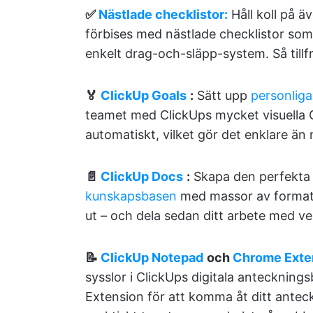
✅
Nästlade checklistor:
Håll koll på äv
förbises med nästlade checklistor som
enkelt drag-och-släpp-system. Så tillf
🏅
ClickUp Goals
:
Sätt upp
personliga
teamet med ClickUps mycket visuella 
automatiskt, vilket gör det enklare än 
📄
ClickUp Docs
:
Skapa den perfekta
kunskapsbasen
med massor av formater
ut – och dela sedan ditt arbete med v
📝
ClickUp Notepad
och
Chrome Exte
sysslor i ClickUps digitala antecknin
Extension för att komma åt ditt antec