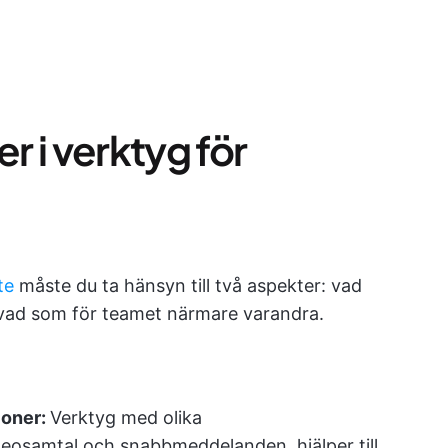
er i verktyg för
te
måste du ta hänsyn till två aspekter: vad
vad som för teamet närmare varandra.
ioner:
Verktyg med olika
eosamtal och snabbmeddelanden, hjälper till