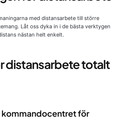
tmaningarna med distansarbete till större
agemang. Låt oss dyka in i de bästa verktygen
stans nästan helt enkelt.
r distansarbete totalt
ta kommandocentret för