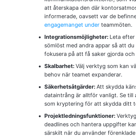
att återskapa den där kontorsatmos
informerade, oavsett var de befinne
engagemanget under
teammöten.
Integrationsmöjligheter:
Leta efter
sömlöst med andra appar så att du 
fokusera på att få saker gjorda oc
Skalbarhet:
Välj verktyg som kan v
behov när teamet expanderar.
Säkerhetsåtgärder:
Att skydda käns
dataintrång är alltför vanligt. Se ti
som kryptering för att skydda ditt 
Projektledningsfunktioner:
Verktyg
deadlines och hantera uppgifter kan
särskilt när du använder förenklad