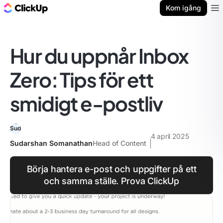
ClickUp-bloggen
Kom igång
Ope
Hur du uppnår Inbox
Zero: Tips för ett
smidigt e-postliv
4 april 2025
Sudarshan Somanathan
Head of Content
Börja hantera e-post och uppgifter på ett
och samma ställe. Prova ClickUp