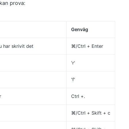
kan prova:
Genväg
 har skrivit det
⌘/Ctrl + Enter
'r'
'f'
r
Ctrl +.
⌘/Ctrl + Skift + c