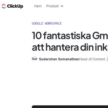
ClickUp-bloggen
Hem
Produkt
GOOGLE WORKSPACE
10 fantastiska Gma
att hantera din i
Sudarshan Somanathan
Head of Content