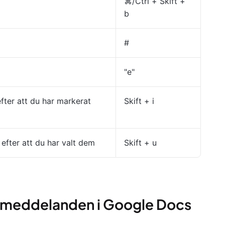
⌘/Ctrl + Skift +
b
#
"e"
ter att du har markerat
Skift + i
fter att du har valt dem
Skift + u
postmeddelanden i Google Docs