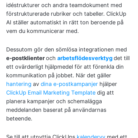
idéstrukturer och andra teamdokument med
förstrukturerade rubriker och tabeller. ClickUp
AI ställer automatiskt in rätt ton beroende på
vem du kommunicerar med.
Dessutom gör den sömlösa integrationen med
e-postklienter
och
arbetsflödesverktyg
det till
ett ovärderligt hjälpmedel för att förenkla din
kommunikation på jobbet. När det gäller
hantering
av
dina e-postkampanjer
hjälper
ClickUp Email Marketing Template
dig att
planera kampanjer och schemalägga
meddelanden baserat på användarnas
beteende.
Se till att utnyttja ClickUps
kalendervy
med ett