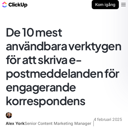
ClickUp-bloggen
Kom igång
Ope
De 10 mest
användbara verktygen
för att skriva e-
postmeddelanden för
engagerande
korrespondens
4 februari 2025
Alex York
Senior Content Marketing Manager