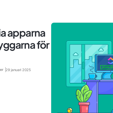
ia apparna
yggarna för
er
29 januari 2025