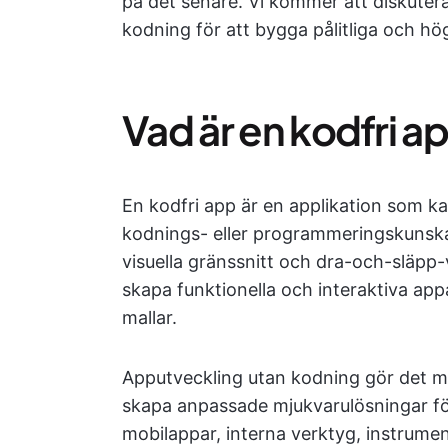
på det senare. Vi kommer att diskuter
kodning för att bygga pålitliga och hög
Vad är en kodfri 
En kodfri app är en applikation som ka
kodnings- eller programmeringskunskap
visuella gränssnitt och dra-och-släpp-
skapa funktionella och interaktiva ap
mallar.
Apputveckling utan kodning gör det mö
skapa anpassade mjukvarulösningar fö
mobilappar, interna verktyg, instrume