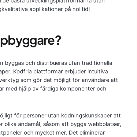
a de bästa utvecklingsplattformarna utan
kvalitativa applikationer på nolltid!
appbyggare?
n byggas och distribueras utan traditionella
er. Kodfria plattformar erbjuder intuitiva
verktyg som gör det möjligt för användare att
par med hjälp av färdiga komponenter och
jligt för personer utan kodningskunskaper att
r olika ändamål, såsom att bygga webbplatser,
ntpaneler och mycket mer. Det eliminerar