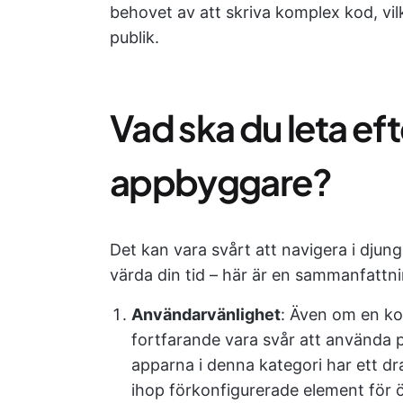
behovet av att skriva komplex kod, vilk
publik.
Vad ska du leta efte
appbyggare?
Det kan vara svårt att navigera i djun
värda din tid – här är en sammanfattni
Användarvänlighet
: Även om en ko
fortfarande vara svår att använda p
apparna i denna kategori har ett dr
ihop förkonfigurerade element för ö