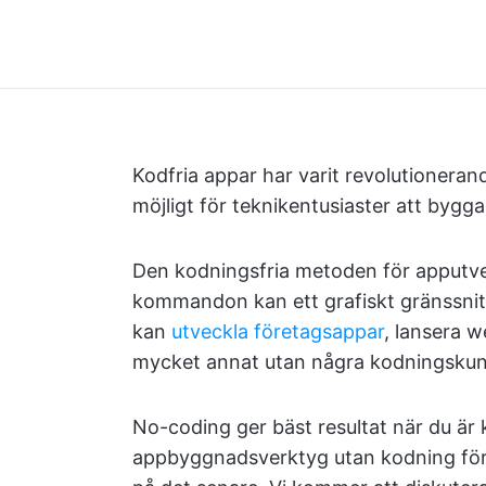
Kodfria appar har varit revolutioneran
möjligt för teknikentusiaster att bygg
Den kodningsfria metoden för apputveckl
kommandon kan ett grafiskt gränssnit
kan
utveckla företagsappar
, lansera 
mycket annat utan några kodningskun
No-coding ger bäst resultat när du är k
appbyggnadsverktyg utan kodning för at