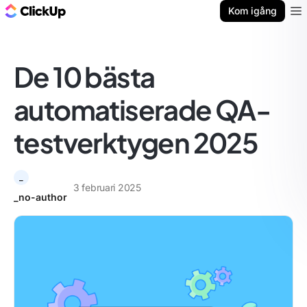
ClickUp-bloggen
Kom igång
Ope
De 10 bästa
automatiserade QA-
testverktygen 2025
_
3 februari 2025
_no-author