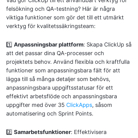
Vad gör ClickUp till ett användbart verktyg för
felsökning och QA-testning? Här är några
viktiga funktioner som gör det till ett utmärkt
verktyg för kvalitetssäkringsteam:
1️⃣
Anpassningsbar plattform
: Skapa ClickUp så
att det passar dina QA-processer och
projektets behov. Använd flexibla och kraftfulla
funktioner som anpassningsbara fält för att
lägga till så många detaljer som behövs,
anpassningsbara uppgiftsstatusar för ett
effektivt arbetsflöde och anpassningsbara
uppgifter med över 35
ClickApps
, såsom
automatisering och Sprint Points.
2️⃣
Samarbetsfunktioner
: Effektivisera