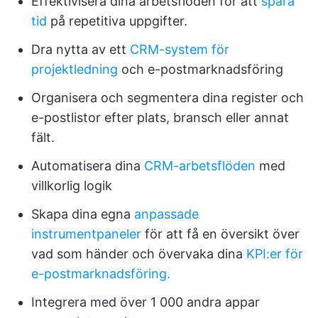
Effektivisera dina arbetsflöden för att
spara
tid
på repetitiva uppgifter.
Dra nytta av ett
CRM-system för
projektledning
och e-postmarknadsföring
Organisera och segmentera dina register och
e-postlistor efter plats, bransch eller annat
fält.
Automatisera dina
CRM-arbetsflöden
med
villkorlig logik
Skapa dina egna
anpassade
instrumentpaneler
för att få en översikt över
vad som händer och övervaka dina
KPI:er för
e-postmarknadsföring.
Integrera med över 1 000 andra appar