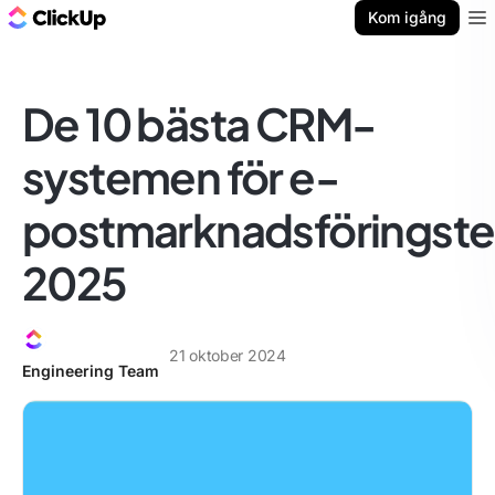
ClickUp-bloggen
Kom igång
Ope
De 10 bästa CRM-
systemen för e-
postmarknadsföringst
2025
21 oktober 2024
Engineering Team