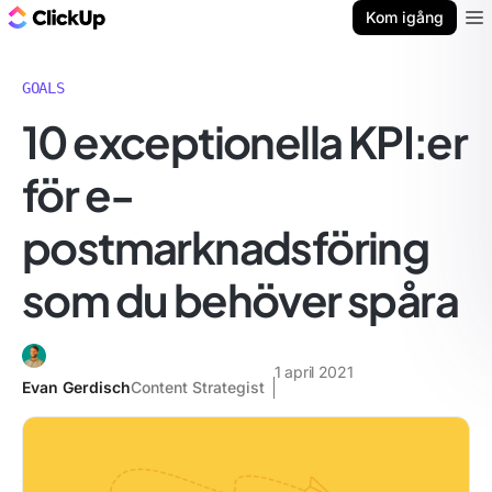
ClickUp-bloggen
Kom igång
Ope
GOALS
10 exceptionella KPI:er
för e-
postmarknadsföring
som du behöver spåra
1 april 2021
Evan Gerdisch
Content Strategist