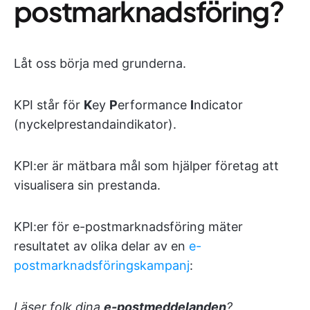
postmarknadsföring?
Låt oss börja med grunderna.
KPI står för
K
ey
P
erformance
I
ndicator
(nyckelprestandaindikator).
KPI:er är mätbara mål som hjälper företag att
visualisera sin prestanda.
KPI:er för e-postmarknadsföring mäter
resultatet av olika delar av en
e-
postmarknadsföringskampanj
:
Läser folk dina
e-postmeddelanden
?